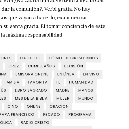
 previa ¿No cabría una advertencia hecha con
 dar la comunión?. Verbi gratia. No hay
Los que vayan a hacerlo, examinen su
n su santa gracia. El tomar conciencia de este
la máxima responsabilidad.
IONES
CATHOLIC
CÓMO ELEGIR PADRINOS
CRUZ
CUMPLEAÑOS
DECISIÓN
INA
EMISORA ONLINE
EN LÍNEA
EN VIVO
FAMILIA
FAVORITA
FE
HUMANIDAD
SÚS
LIBRO SAGRADO
MADRE
MANOS
JES
MES DE LA BIBLIA
MUJER
MUNDO
O NO
ONLINE
ORACION
PAPA FRANCISCO
PECADO
PROGRAMA
ÓLICA
RADIO CRISTO