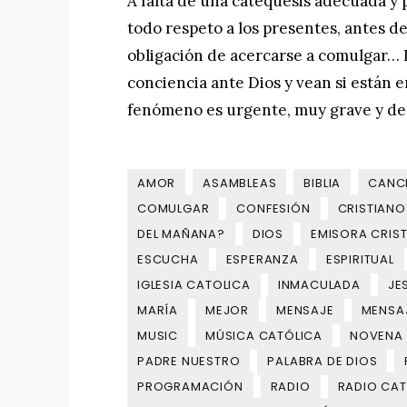
A falta de una catequesis adecuada y
todo respeto a los presentes, antes de
obligación de acercarse a comulgar… 
conciencia ante Dios y vean si están e
fenómeno es urgente, muy grave y de 
AMOR
ASAMBLEAS
BIBLIA
CANC
COMULGAR
CONFESIÓN
CRISTIANO
DEL MAÑANA?
DIOS
EMISORA CRIST
ESCUCHA
ESPERANZA
ESPIRITUAL
IGLESIA CATOLICA
INMACULADA
JE
MARÍA
MEJOR
MENSAJE
MENSA
MUSIC
MÚSICA CATÓLICA
NOVENA
PADRE NUESTRO
PALABRA DE DIOS
PROGRAMACIÓN
RADIO
RADIO CAT