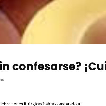
n confesarse? ¡Cu
015
elebraciones litúrgicas habrá constatado un