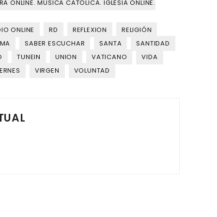
A ONLINE. MÚSICA CATÓLICA. IGLESIA ONLINE.
IO ONLINE
RD
REFLEXION
RELIGIÓN
OMA
SABER ESCUCHAR
SANTA
SANTIDAD
O
TUNEIN
UNION
VATICANO
VIDA
IERNES
VIRGEN
VOLUNTAD
TUAL