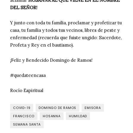
aclamar
HOSANNA AL QUE VIENE EN EL NOMBRE
DEL SEÑOR!
Y junto con toda tu familia, proclamar y profetizar tu
casa, tu familia y todos tus vecinos, libres de peste y
enfermedad (recuerda que fuiste ungido: Sacerdote,
Profeta y Rey en el bautismo).
¡Feliz y Bendecido Domingo de Ramos!
#quedateencasa
Rocío Espiritual
COVID-19
DOMINGO DE RAMOS
EMISORA
FRANCISCO
HOSANNA
HUMILDAD
SEMANA SANTA