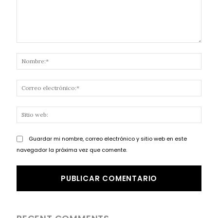
Comentario:
Nomb
Corr
elect
Sitio
web:
Guardar mi nombre, correo electrónico y sitio web en este
navegador la próxima vez que comente.