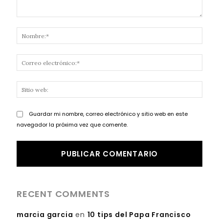
Comentario:
Nomb
Corr
elect
Sitio
web:
Guardar mi nombre, correo electrónico y sitio web en este
navegador la próxima vez que comente.
RECENT COMMENTS
marcia garcia
en
10 tips del Papa Francisco