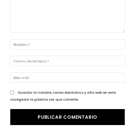
Comentario:
Nomb
Corr
elect
Sitio
web:
Guardar mi nombre, correo electrónico y sitio web en este
navegador la próxima vez que comente.