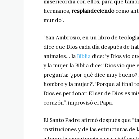
misericordia con ellos, para que tamb
hermanos,
resplandeciendo
como anto
mundo”.
“San Ambrosio, en un libro de teología
dice que Dios cada día después de habe
animales… la
Biblia
dice: ‘y Dios vio q
y la mujer la Biblia dice: ‘Dios vio que
pregunta: ‘¿por qué dice muy bueno?,
hombre y la mujer?’. ‘Porque al final t
Dios es perdonar. El ser de Dios es mi
corazón”, improvisó el Papa.
El Santo Padre afirmó después que “t
instituciones y de las estructuras de
a tener la experiencia viva y vivifican