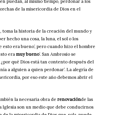
ién puedan, al mismo tiempo, perdonar a los
rchas de la misericordia de Dios en el
, toma la historia de la creación del mundo y
r hecho una cosa, la luna, el sol o los
ue esto era bueno’, pero cuando hizo el hombre
 esto era
muy bueno
’. San Ambrosio se
 ¿por qué Dios está tan contento después del
enía a alguien a quien perdonar’. La alegría de
sericordia, por eso este año debemos abrir el
ambién la necesaria obra de
renovación
de las
 la Iglesia son un medio que debe conducirnos
te de la misericordia de Dios que, sola, puede